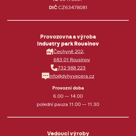
DIČ
CZ63478081
Provozovna a výroba
Industry park Rousínov
Čechyně 202,
683 01 Rousínov
732 988 223
info@dyhyvecera.cz
Provozní doba
6.00 — 14.00
polední pauza 11.00 — 11.30
Vedoucí výroby