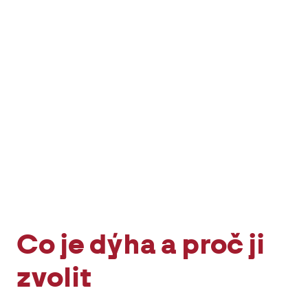
Dýha v rukou mistrů — designéři,
architekti a vy, kteří tvoříte svůj
domov
Co je dýha a proč ji
zvolit