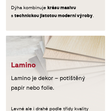
Dýha kombinuje
krásu masivu
s
technickou jistotou moderní výroby
.
Lamino
Lamino je dekor – potištěný
papír nebo folie.
Levné ale i drahé podle třídy kvality