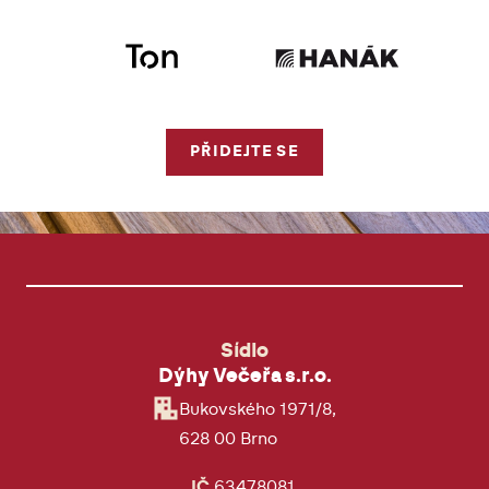
PŘIDEJTE SE
Sídlo
Dýhy Večeřa s.r.o.
Bukovského 1971/8,
628 00 Brno
IČ
63478081