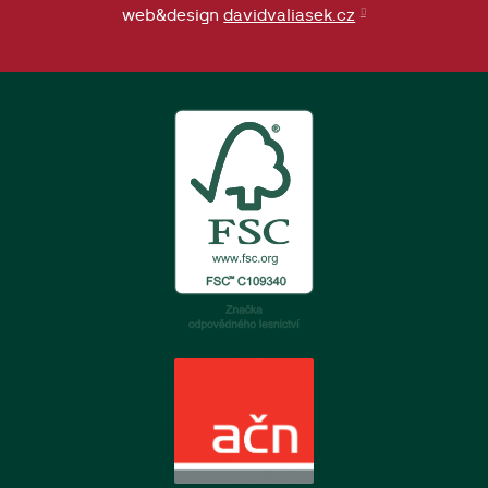
web&design
davidvaliasek.cz