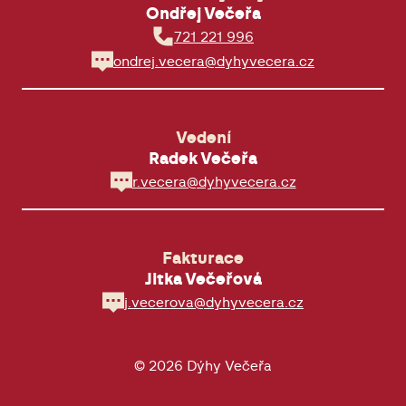
Ondřej Večeřa
721 221 996
ondrej.vecera@dyhyvecera.cz
Vedení
Radek Večeřa
r.vecera@dyhyvecera.cz
Fakturace
Jitka Večeřová
j.vecerova@dyhyvecera.cz
© 2026 Dýhy Večeřa