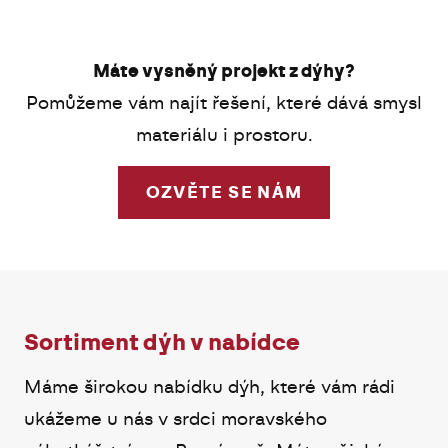
kresby dřeva. Používá se na reprezentativní
výrobě.
pohledové plochy: čelní plochy skříní, dveře,
V provozu Dýhy Večeřa v Rousínově pracujeme s
obkladové stěny.
lisy 3250×1300 mm a 2100×950 mm, nůžky zpracují
Máte vysněný projekt z dýhy?
délky až 4400 mm, maximální délka sesazenky je
3400 mm. Šířka je prakticky neomezená sesazením
Pomůžeme vám najít řešení, které dává smysl
více dílů. Pokryjeme tak velkoformátové dveře,
materiálu i prostoru.
obkladové stěny i developerské projekty bez
viditelných spojů.
OZVĚTE SE NÁM
Sortiment dýh v nabídce
Máme širokou nabídku dýh, které vám rádi
ukážeme u nás v srdci moravského