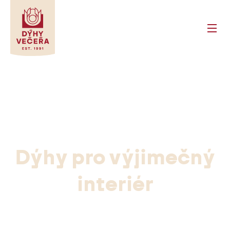
SLU
Menu
→
SE
→
DÍ
→
→
PA
Dýhy pro výjimečný
DÝH
PRO
interiér
PRO