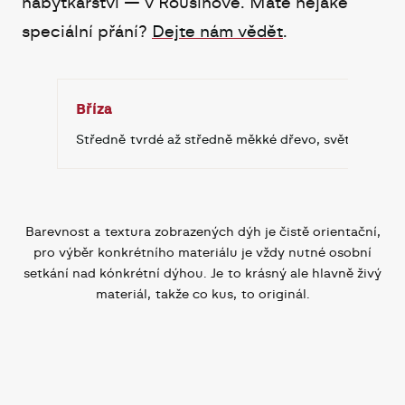
nábytkářství — v Rousínově. Máte nějaké
speciální přání?
Dejte nám vědět
.
Bříza
Středně tvrdé až středně měkké dřevo, světlé a jemně
Barevnost a textura zobrazených dýh je čistě orientační,
pro výběr konkrétního materiálu je vždy nutné osobní
setkání nad kónkrétní dýhou. Je to krásný ale hlavně živý
materiál, takže co kus, to originál.