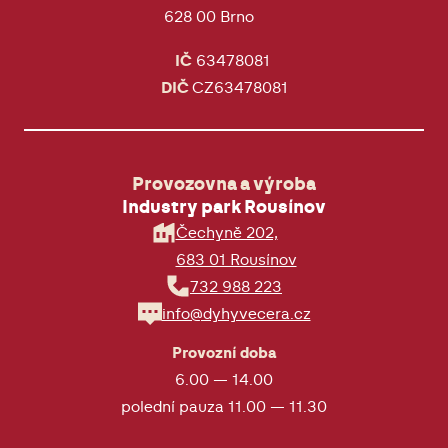
628 00 Brno
IČ
63478081
DIČ
CZ63478081
Provozovna a výroba
Industry park Rousínov
Čechyně 202,
683 01 Rousínov
732 988 223
info@dyhyvecera.cz
Provozní doba
6.00 — 14.00
polední pauza 11.00 — 11.30