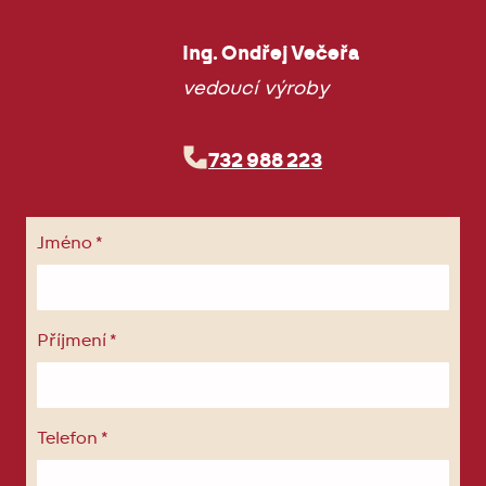
Ing. Ondřej Večeřa
vedoucí výroby
732 988 223
Jméno
*
Příjmení
*
Telefon
*