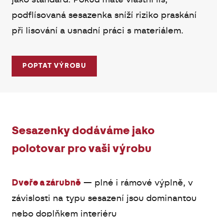
jako standard. Pokud máte vlastní lis,
podflísovaná sesazenka sníží riziko praskání
při lisování a usnadní práci s materiálem.
POPTAT VÝROBU
Sesazenky dodáváme jako
polotovar pro vaši výrobu
Dveře a zárubně
— plné i rámové výplně, v
závislosti na typu sesazení jsou dominantou
nebo doplňkem interiéru