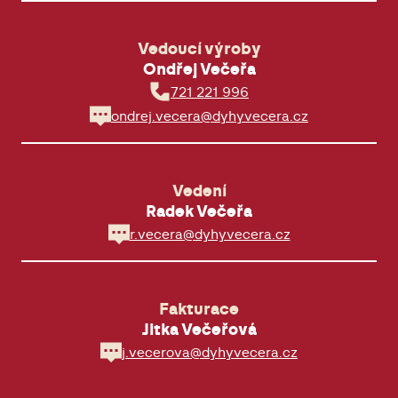
Vedoucí výroby
Ondřej Večeřa
721 221 996
ondrej.vecera@dyhyvecera.cz
Vedení
Radek Večeřa
r.vecera@dyhyvecera.cz
Fakturace
Jitka Večeřová
j.vecerova@dyhyvecera.cz