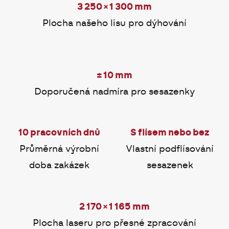
3 250 × 1 300 mm
Plocha našeho lisu pro dýhování
± 10 mm
Doporučená nadmíra pro sesazenky
10 pracovních dnů
S flísem nebo bez
Průměrná výrobní
Vlastní podflísování
doba zakázek
sesazenek
2 170 × 1 165 mm
Plocha laseru pro přesné zpracování