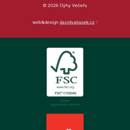
© 2026 Dýhy Večeřa
web&design
davidvaliasek.cz