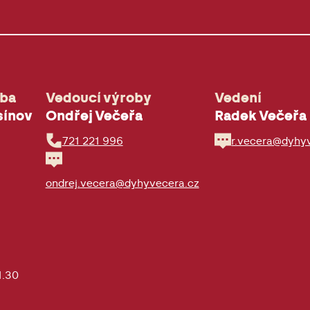
oba
Vedoucí výroby
Vedení
sínov
Ondřej Večeřa
Radek Večeřa
721 221 996
r.vecera@dyhy
ondrej.vecera@dyhyvecera.cz
1.30