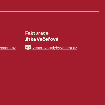
Fakturace
Jitka Večeřová
vecera.cz
j.vecerova@dyhyvecera.cz