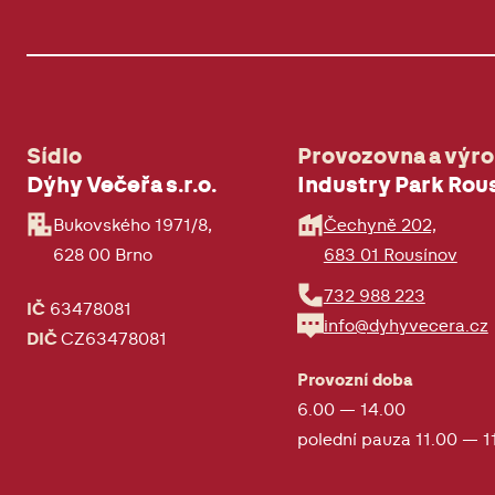
Sídlo
Provozovna a výr
Dýhy Večeřa s.r.o.
Industry Park Rou
Bukovského 1971/8,
Čechyně 202,
628 00 Brno
683 01 Rousínov
732 988 223
IČ
63478081
info@dyhyvecera.cz
DIČ
CZ63478081
Provozní doba
6.00 — 14.00
polední pauza 11.00 — 1