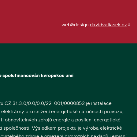
web&design
davidvaliasek.cz
je spolufinancován Evropskou unií
tu CZ.31.3.0/0.0/0.0/22_001/0000852 je instalace
 elektrárny pro snížení energetické náročnosti provozu,
tí obnovitelných zdrojů energie a posílení energetické
i společnosti. Výsledkem projektu je výroba elektrické
novitelného zdroje a omezení provozních nákladů i emisní