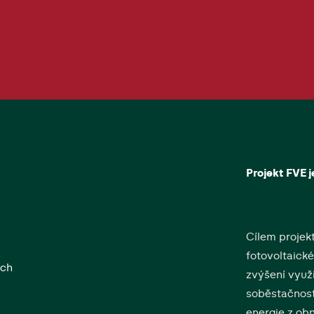
Projekt FVE 
Cílem projek
fotovoltaické
ých
zvýšení využi
soběstačnost
energie z ob