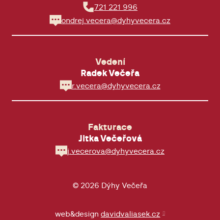
721 221 996
ondrej.vecera@dyhyvecera.cz
Vedení
Radek Večeřa
r.vecera@dyhyvecera.cz
Fakturace
Jitka Večeřová
j.vecerova@dyhyvecera.cz
© 2026 Dýhy Večeřa
web&design
davidvaliasek.cz