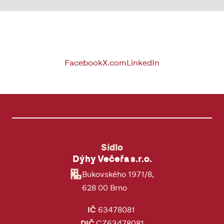
Facebook
X.com
LinkedIn
Sídlo
Dýhy Večeřa s.r.o.
Bukovského 1971/8,
628 00 Brno
IČ
63478081
DIČ
CZ63478081