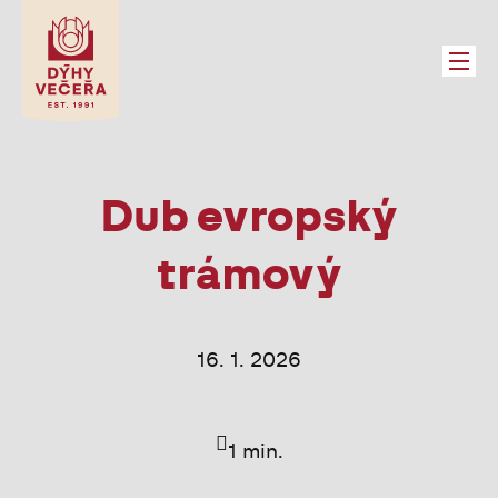
SLU
Menu
→
SE
→
DÍ
Dub evropský
→
→
trámový
PA
DÝH
16. 1. 2026
PRO
PRO
1 min.