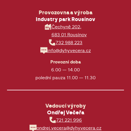
Provozovna a výroba
Industry park Rousínov
Čechyně 202,
683 01 Rousínov
732 988 223
info@dyhyvecera.cz
Provozní doba
6.00 — 14.00
polední pauza 11.00 — 11.30
Vedoucí výroby
Ondřej Večeřa
721 221 996
ondrej.vecera@dyhyvecera.cz