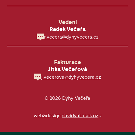
Vedení
Radek Večeřa
r.vecera@dyhyvecera.cz
Fakturace
Jitka Večeřová
j.vecerova@dyhyvecera.cz
© 2026 Dýhy Večeřa
web&design
davidvaliasek.cz