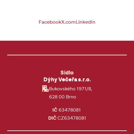
Facebook
X.com
LinkedIn
Sídlo
Dýhy Večeřa s.r.o.
Bukovského 1971/8,
628 00 Brno
IČ
63478081
DIČ
CZ63478081