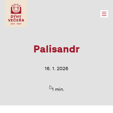
SLU
Menu
→
SE
→
DÍ
Palisandr
→
→
PA
16. 1. 2026
DÝH
PRO
1 min.
PRO