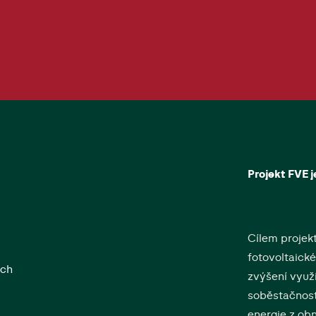
Projekt FVE 
Cílem projek
fotovoltaické
ých
zvýšení využi
soběstačnost
energie z ob