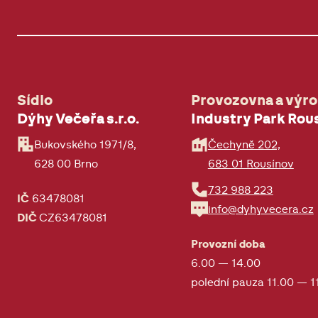
Sídlo
Provozovna a výr
Dýhy Večeřa s.r.o.
Industry Park Rou
Bukovského 1971/8,
Čechyně 202,
628 00 Brno
683 01 Rousínov
732 988 223
IČ
63478081
info@dyhyvecera.cz
DIČ
CZ63478081
Provozní doba
6.00 — 14.00
polední pauza 11.00 — 1