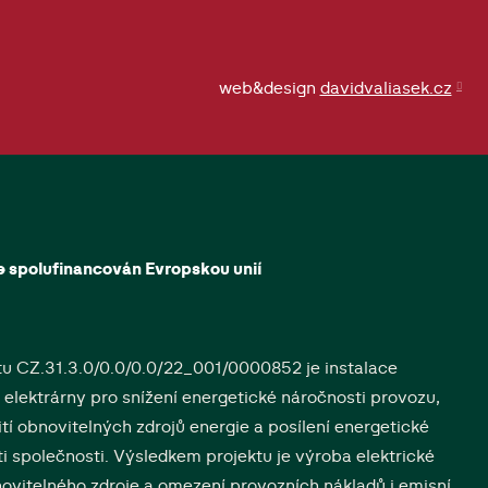
web&design
davidvaliasek.cz
je spolufinancován Evropskou unií
tu CZ.31.3.0/0.0/0.0/22_001/0000852 je instalace
 elektrárny pro snížení energetické náročnosti provozu,
tí obnovitelných zdrojů energie a posílení energetické
i společnosti. Výsledkem projektu je výroba elektrické
novitelného zdroje a omezení provozních nákladů i emisní