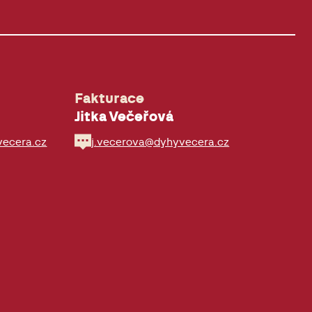
Fakturace
Jitka Večeřová
vecera.cz
j.vecerova@dyhyvecera.cz