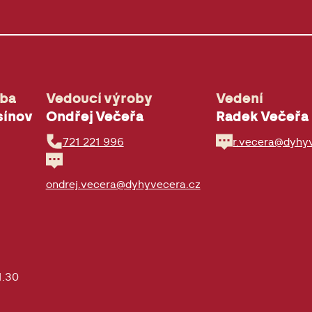
oba
Vedoucí výroby
Vedení
sínov
Ondřej Večeřa
Radek Večeřa
721 221 996
r.vecera@dyhy
ondrej.vecera@dyhyvecera.cz
1.30